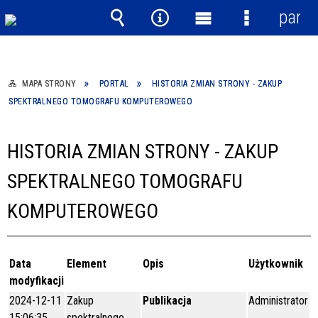
panel
Wyszukiwarka
Narzędzia
Menu
Menu
główne
szczegółow
MAPA STRONY
PORTAL
HISTORIA ZMIAN STRONY - ZAKUP
SPEKTRALNEGO TOMOGRAFU KOMPUTEROWEGO
HISTORIA ZMIAN STRONY - ZAKUP
SPEKTRALNEGO TOMOGRAFU
KOMPUTEROWEGO
Data
Element
Opis
Użytkownik
modyfikacji
2024-12-11
Zakup
Publikacja
Administrator
15:06:35
spektralnego