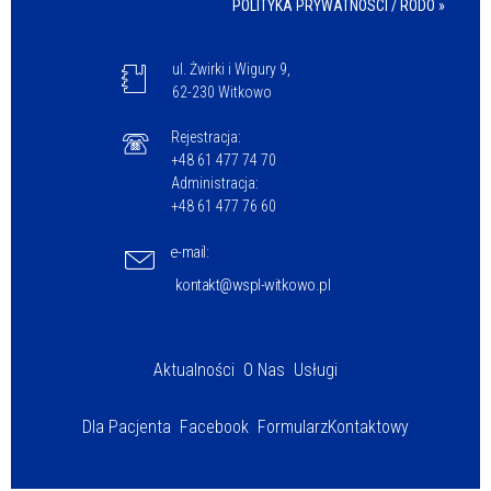
POLITYKA PRYWATNOSCI / RODO »
ul. Żwirki i Wigury 9,
62-230 Witkowo
Rejestracja:
+48 61 477 74 70
Administracja:
+48 61 477 76 60
e-mail:
kontakt@wspl-witkowo.pl
Aktualności
O Nas
Usługi
Dla Pacjenta
Facebook
Formularz
Kontaktowy