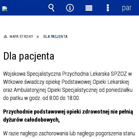
panel
Wyszukiwarka
Narzędzia
Menu
Menu
główne
szczegółow
MAPA STRONY
DLA PACJENTA
Dla pacjenta
Wojskowa Specjalistyczna Przychodnia Lekarska SPZOZ w
Witkowie świadczy opiekę Podstawowej Opieki Lekarskiej
oraz Ambulatoryjnej Opieki Specjalistycznej od poniedziałku
do piatku w godz. od 8:00 do 18:00.
Przychodnie podstawowej opieki zdrowotnej nie pełnią
dyżurów całodobowych,
W razie nagłego zachorowania lub nagłego pogorszenia stanu