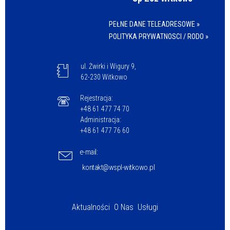
PEŁNE DANE TELEADRESOWE »
POLITYKA PRYWATNOSCI / RODO »
ul. Żwirki i Wigury 9,
62-230 Witkowo
Rejestracja:
+48 61 477 74 70
Administracja:
+48 61 477 76 60
e-mail:
kontakt@wspl-witkowo.pl
Aktualności
O Nas
Usługi