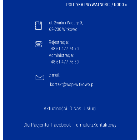
POLITYKA PRYWATNOSCI / RODO »
ul. Żwirki i Wigury 9,
62-230 Witkowo
Rejestracja:
+48 61 477 74 70
Administracja:
+48 61 477 76 60
e-mail:
kontakt@wspl-witkowo.pl
Aktualności
O Nas
Usługi
Dla Pacjenta
Facebook
Formularz
Kontaktowy