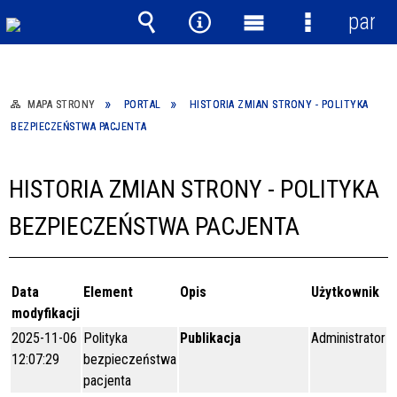
panel
Wyszukiwarka
Narzędzia
Menu
Menu
główne
szczegółow
MAPA STRONY
PORTAL
HISTORIA ZMIAN STRONY - POLITYKA
BEZPIECZEŃSTWA PACJENTA
HISTORIA ZMIAN STRONY - POLITYKA
BEZPIECZEŃSTWA PACJENTA
Data
Element
Opis
Użytkownik
modyfikacji
2025-11-06
Polityka
Publikacja
Administrator
12:07:29
bezpieczeństwa
pacjenta