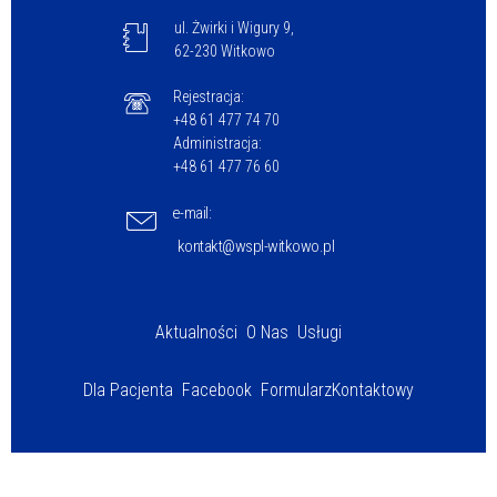
ul. Żwirki i Wigury 9,
62-230 Witkowo
Rejestracja:
+48 61 477 74 70
Administracja:
+48 61 477 76 60
e-mail:
kontakt@wspl-witkowo.pl
Aktualności
O Nas
Usługi
Dla Pacjenta
Facebook
Formularz
Kontaktowy