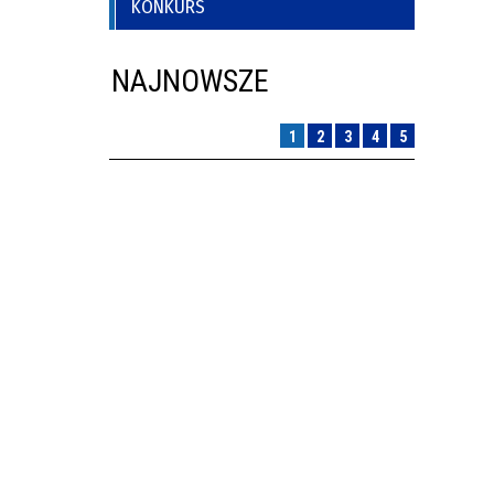
KONKURS
oria
NAJNOWSZE
1
2
3
4
5