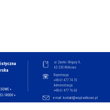
ul. Żwirki i Wigury 9,
istyczna
62-230 Witkowo
arska
Rejestracja:
+48 61 477 74 70
Administracja:
ESOWE »
+48 61 477 76 60
I / RODO »
e-mail:
kontakt@wspl-witkowo.pl