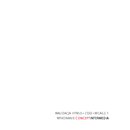
WALIDACJA:
HTML5
+
CSS3
+
WCAG 2.1
WYKONANIE
CONCEPT
INTERMEDIA