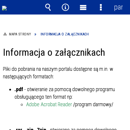
panel
Wyszukiwarka
Narzędzia
Menu
Menu
główne
szczegółow
MAPA STRONY
INFORMACJA O ZAŁĄCZNIKACH
Informacja o załącznikach
Pliki do pobrania na naszym portalu dostępne są m.in. w
następujących formatach:
.pdf
- otwieranie za pomocą dowolnego programu
obsługującego ten format np:
Adobe Acrobat Reader
/program darmowy/
.rar
,
.zip
,
.7zip
- otwierane za pomocą dowolnego