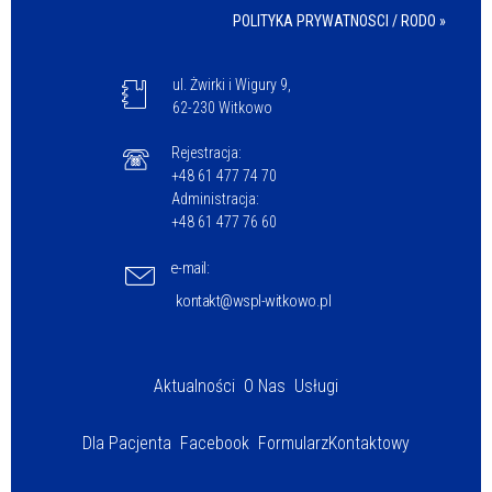
POLITYKA PRYWATNOSCI / RODO »
ul. Żwirki i Wigury 9,
62-230 Witkowo
Rejestracja:
+48 61 477 74 70
Administracja:
+48 61 477 76 60
e-mail:
kontakt@wspl-witkowo.pl
Aktualności
O Nas
Usługi
Dla Pacjenta
Facebook
Formularz
Kontaktowy